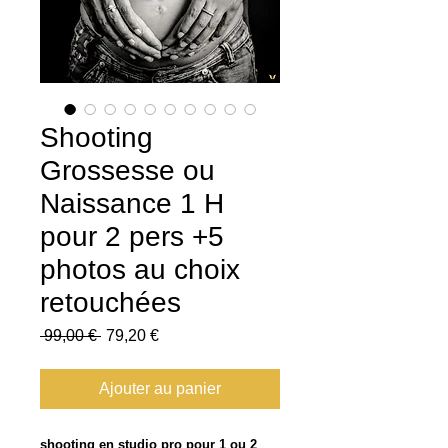
Shooting
Grossesse ou
Naissance 1 H
pour 2 pers +5
photos au choix
retouchées
Prix
Prix
 99,00 € 
79,20 €
original
promotionnel
Ajouter au panier
shooting en studio pro pour 1 ou 2