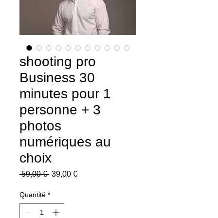
shooting pro
Business 30
minutes pour 1
personne + 3
photos
numériques au
choix
Prix
Prix
 59,00 € 
39,00 €
original
promotionnel
Quantité
*