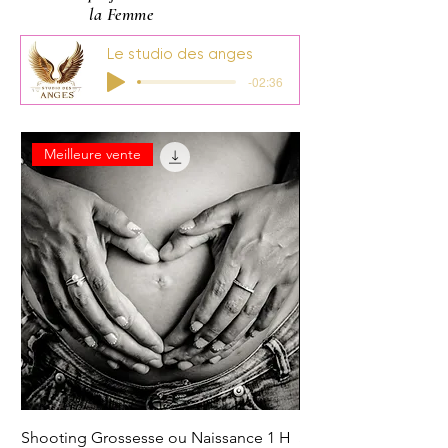
la Femme
Le studio des anges
-02:36
Meilleure vente
Shooting Grossesse ou Naissance 1 H
Shooting Grossesse 