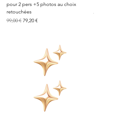
pour 2 pers +5 photos au choix
Photos + 1 Robe Cré
retouchées
Prix original
124,00 €
Prix original
Prix promotionnel
99,00 €
79,20 €