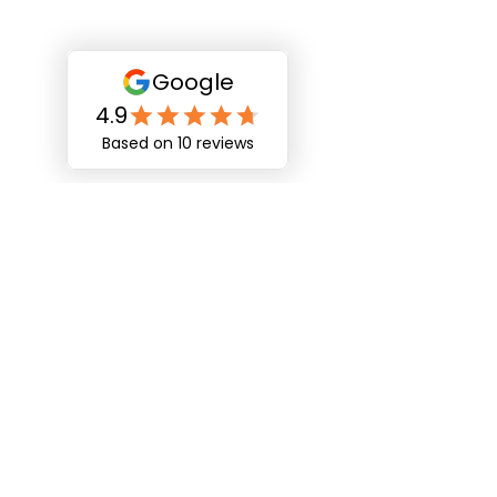
STUDIO PHOTO LYON , LOCATION DE ROBE DE
GROSSESSE À LYON, PHOTOGRAPHE LYON,
SHOOTING FAMILLE , SHOOTING GROSSESSE ,
SHOOTING MATERNITÉ , SHOOTING BÉBÉ À
LYON , PHOTOGRAPHE MARIAGE À LYON
MONTPELLIER ANNECY GENÈVE
Le Studio des Anges vous accueil du lundi
au samedi de 10h00 à 17h30 dans un cadre
raffiné et convivial pour garder un souvenir
de vie ,
en famille ou entre amis , des instants
magiques , des moments inoubliables à
partager au Studio des Anges.