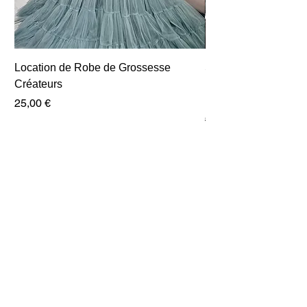
Location de Robe de Grossesse
Shooting Grossesse
Créateurs
pour 2 pers +5 photo
retouchées
Prix
25,00 €
Prix original
99,00 €